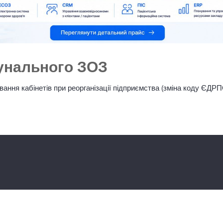
мунального ЗОЗ
ня кабінетів при реорганізації підприємства (зміна коду ЄДРПОУ