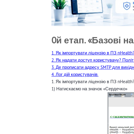
0й етап. «Базові 
1. Як імпортувати ліцензію в ПЗ nHealt
2. Як надати доступ користувачу? Політ
3. Де прописати адресу SMTP для вихідн
4. Лог дій користувачів.
1. Як імпортувати ліцензію в ПЗ nHealt
1) Натискаємо на значок «Сердечко»