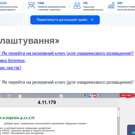
налаштування»
h? Як перейти на резервний ключ (для хмаринкового розміщення)?
ика безпеки.
их листів?
h? Як перейти на резервний ключ (для хмаринкового розміщення)?