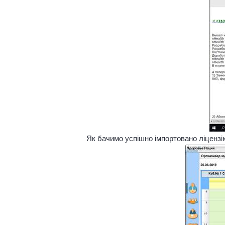
Як бачимо успішно імпортовано ліцензі