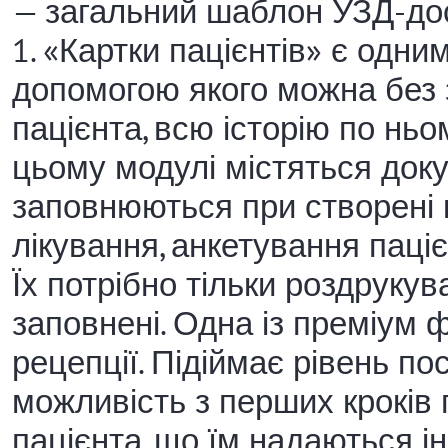
— загальний шаблон УЗД-до
1. «Картки пацієнтів» є одни
допомогою якого можна без 
пацієнта, всю історію по ньо
цьому модулі містяться док
заповнюються при створені к
лікування, анкетування паціє
Їх потрібно тільки роздрукув
заповнені. Одна із преміум 
рецепції. Підіймає рівень по
можливість з перших кроків 
пацієнта, що їм надаються ін