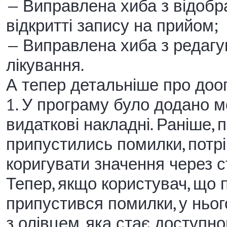
— Виправлена хиба з відоб
відкритті запису на прийом;
— Виправлена хиба з редагу
лікування.
А тепер детальніше про до
1. У програму було додано м
видаткові накладні. Раніше, 
припустились помилки, потр
коригувати значення через 
Тепер, якщо користувач, що
припустився помилки, у ньог
з олівцем, яка стає доступн