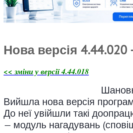
Нова версія 4.44.020
<< зміни у версії 4.44.018
Шановн
Вийшла нова версія програми
До неї увійшли такі доопрац
— модуль нагадувань (спові