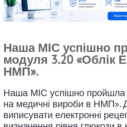
Наша МІС успішно п
модуля 3.20 «Облік 
НМП».
Наша МІС успішно пройшла 
на медичні вироби в НМП». 
виписувати електронні реце
визначення рівня глюкози в 