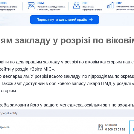
ям закладу у розрізі по віков
ти по деклараціям закладу у розрізі по віковім категоріям пацієн
ейти у розділ «Звіти МІС».
деклараціям. У розрізі всього закладу, по підрозділам, по окремому
ків. Також звіт доступний з облікового запису лікаря ПМД, у розділі
тегоріям.
реба замовити його у вашого менеджера, оскільки звіт не входить