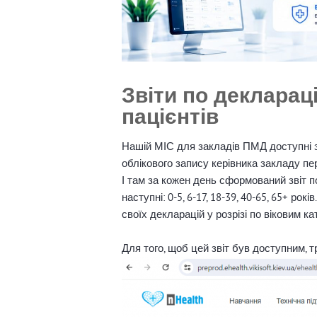
Звіти по деклараці
пацієнтів
Нашій МІС для закладів ПМД доступні зві
облікового запису керівника закладу пер
І там за кожен день сформований звіт по 
наступні: 0-5, 6-17, 18-39, 40-65, 65+ ро
своїх декларацій у розрізі по віковим ка
Для того, щоб цей звіт був доступним, т