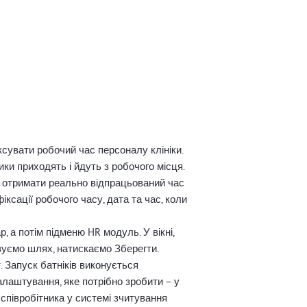
іксувати робочий час персоналу клініки.
ики приходять і йдуть з робочого місця.
 і отримати реально відпрацьований час
ксації робочого часу, дата та час, коли
 а потім підменю HR модуль. У вікні,
азуємо шлях, натискаємо Зберегти.
. Запуск батніків виконується
налаштування, яке потрібно зробити – у
 співробітника у системі зчитування