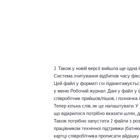
2. Також у новій версії вийшла ще одна 
Система зчитування відбитків часу фіксу
Цей файл у форматі csv підвантажується
у меню Робочий журнал. Дані у файл у фо
співробітник прийшов/пішов, і позначка 
Тепер кілька слів, як це налаштувати. 
що відкрилося потрібно вказати шлях, д
Також потрібно запустити 2 файли з роз
працівником технічної підтримки (батнік
картці співробітника прописати айдішку