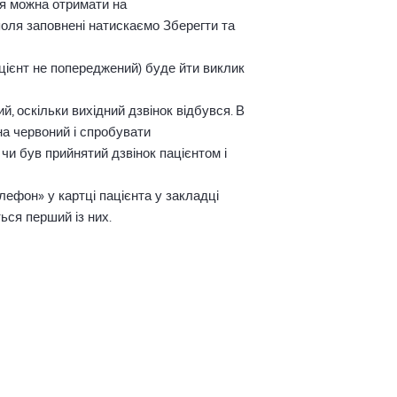
ння можна отримати на
 поля заповнені натискаємо Зберегти та
ацієнт не попереджений) буде йти виклик
й, оскільки вихідний дзвінок відбувся. В
на червоний і спробувати
и був прийнятий дзвінок пацієнтом і
ефон» у картці пацієнта у закладці
ься перший із них.