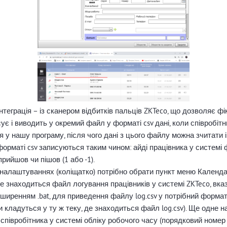
інтеграція – із сканером відбитків пальців ZKTeco, що дозволяє ф
є і виводить у окремий файл у форматі csv дані, коли співробітн
 у нашу програму, після чого дані з цього файлу можна зчитати
рматі csv записуються таким чином: айді працівника у системі фі
прийшов чи пішов (1 або -1).
У налаштуваннях (коліщатко) потрібно обрати пункт меню Календар,
е знаходиться файл логування працівників у системі ZKTeco, вк
ширенням .bat, для приведення файлу log.csv у потрібний формат
и кладуться у ту ж теку, де знаходиться файл log.csv). Ще одне 
 співробітника у системі обліку робочого часу (порядковий номер