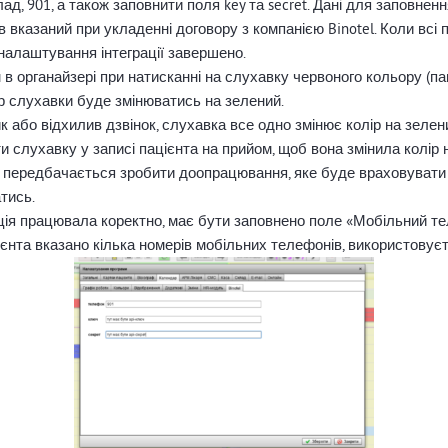
ад, 901, а також заповнити поля key та secret. Дані для заповне
ув вказаний при укладенні договору з компанією Binotel. Коли всі
алаштування інтеграції завершено.
 в органайзері при натисканні на слухавку червоного кольору (п
ір слухавки буде змінюватись на зелений.
ик або відхилив дзвінок, слухавка все одно змінює колір на зелени
ти слухавку у записі пацієнта на прийом, щоб вона змінила колір 
передбачається зробити доопрацювання, яке буде враховувати ч
тись.
ія працювала коректно, має бути заповнено поле «Мобільний тел
цієнта вказано кілька номерів мобільних телефонів, використовуєт