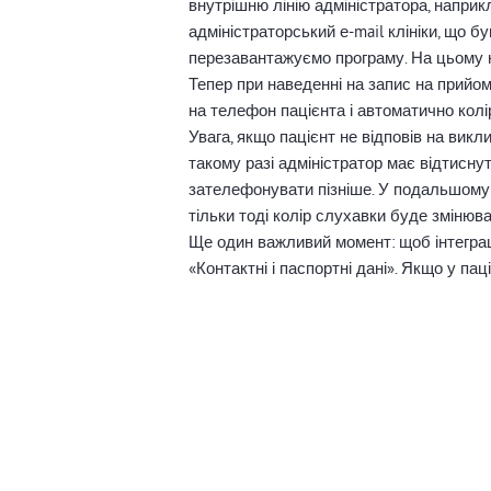
внутрішню лінію адміністратора, наприкл
адміністраторський е-mail клініки, що б
перезавантажуємо програму. На цьому н
Тепер при наведенні на запис на прийом
на телефон пацієнта і автоматично кол
Увага, якщо пацієнт не відповів на викл
такому разі адміністратор має відтисну
зателефонувати пізніше. У подальшому 
тільки тоді колір слухавки буде змінюва
Ще один важливий момент: щоб інтеграц
«Контактні і паспортні дані». Якщо у па