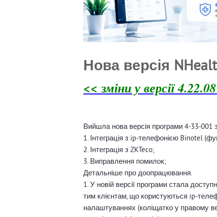
Нова версія NHealt
<< зміни у версії 4.22.08
Вийшла нова версія програми 4-33-001 
1. Інтеграція з ip-телефонією Binotel (функ
2. Інтеграція з ZKTeco;
3. Виправлення помилок;
Детальніше про доопрацювання.
1. У новій версії програми стала досту
тим клієнтам, що користуються ip-телефо
налаштуваннях (коліщатко у правому вер