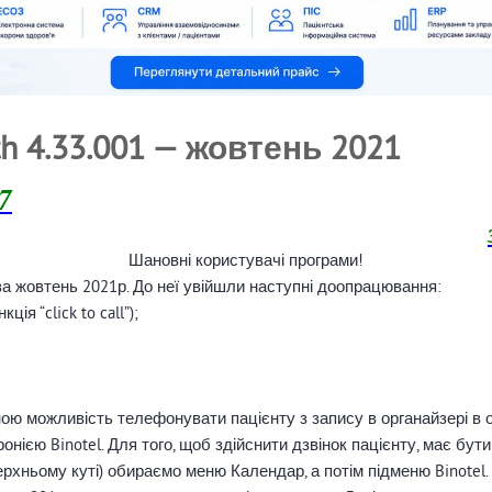
h 4.33.001 — жовтень 2021
7
Шановні користувачі програми!
за жовтень 2021р. До неї увійшли наступні доопрацювання:
ція “click to call”);
пною можливість телефонувати пацієнту з запису в органайзері в 
нією Binotel. Для того, щоб здійснити дзвінок пацієнту, має бути
хньому куті) обираємо меню Календар, а потім підменю Binotel. У