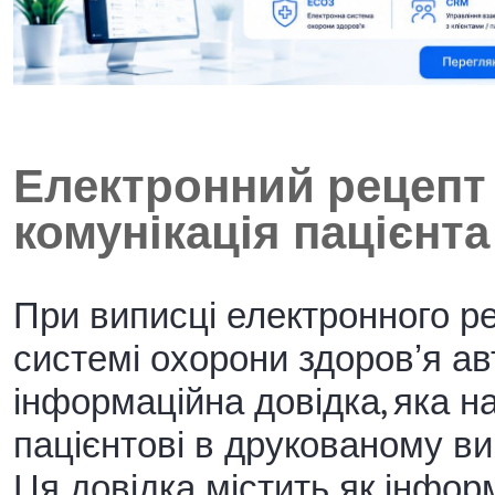
Електронний рецепт 
комунікація пацієнта
При виписці електронного ре
системі охорони здоровʼя а
інформаційна довідка, яка н
пацієнтові в друкованому ви
Ця довідка містить як інфо