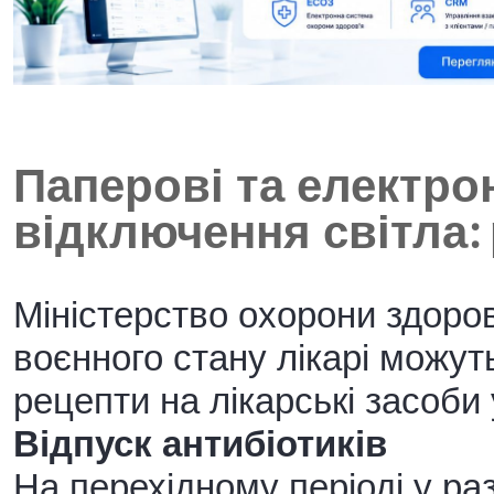
Паперові та електро
відключення світла:
Міністерство охорони здоровʼ
воєнного стану лікарі можут
рецепти на лікарські засоби у
Відпуск антибіотиків
На перехідному періоді у раз