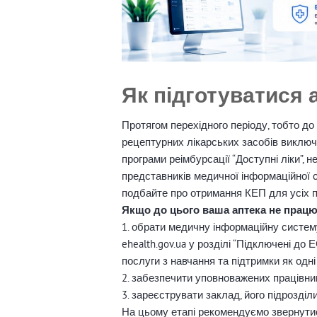
Як підготуватися 
Протягом перехідного періоду, тобто до
рецептурних лікарських засобів виклю
програми реімбурсації “Доступні ліки”,
представників медичної інформаційної с
подбайте про отримання КЕП для усіх п
Якщо до цього ваша аптека не працюв
1. обрати медичну інформаційну систем
ehealth.gov.ua у розділі “Підключені д
послуги з навчання та підтримки як одні
2. забезпечити уповноважених працівни
3. зареєструвати заклад, його підрозді
На цьому етапі рекомендуємо звернутис