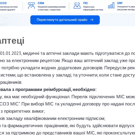
аптеці
 01.01.2023, медичні та аптечні заклади мають підготуватися до 
чно за електронним рецептом. Якщо ваш аптечний заклад уже п
 не потрібно укладати жодних додаткових договорів. Передусім р
истеми, що встановлена у закладі, та уточнити, коли стане дост
рацівників.
ала з програмами реімбурсації, необхідно:
у, яка має необхідний функціонал. Перелік підключених МІС можн
о ЕСОЗ МІС”. При виборі МІС та укладенні договору про надані пос
 з пріоритетних вимог;
ків закладу кваліфікованим електронним підписом;
ли та фармацевтичних працівників, які будуть здійснювати відпус
я за підтримкою до представників вашої МІС, які проконсульту