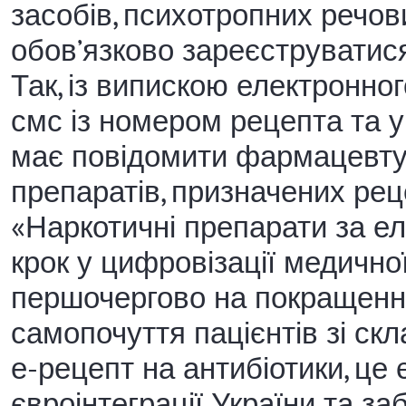
засобів, психотропних речови
обов’язково зареєструватис
Так, із випискою електронно
смс із номером рецепта та у
має повідомити фармацевту
препаратів, призначених рец
«Наркотичні препарати за е
крок у цифровізації медично
першочергово на покращення 
самопочуття пацієнтів зі ск
е-рецепт на антибіотики, це
євроінтеграції України та з