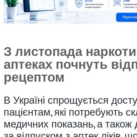
З листопада наркотич
аптеках почнуть від
рецептом
В Україні спрощується досту
пацієнтам, які потребують с
медичних показань, а також
за відпуском з аптек ліків, щ