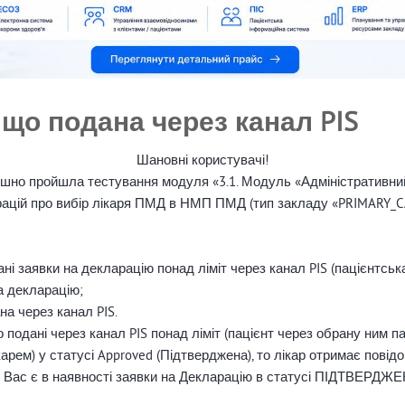
 що подана через канал PIS
Шановні користувачі!
ішно пройшла тестування модуля «3.1. Модуль «Адміністративн
ларацій про вибір лікаря ПМД в НМП ПМД (тип закладу «PRIMARY_C
ані заявки на декларацію понад ліміт через канал PIS (пацієнтськ
а декларацію;
на через канал PIS.
о подані через канал PIS понад ліміт (пацієнт через обрану ним 
арем) у статусі Approved (Підтверджена), то лікар отримає повідо
У Вас є в наявності заявки на Декларацію в статусі ПІДТВЕРДЖЕ