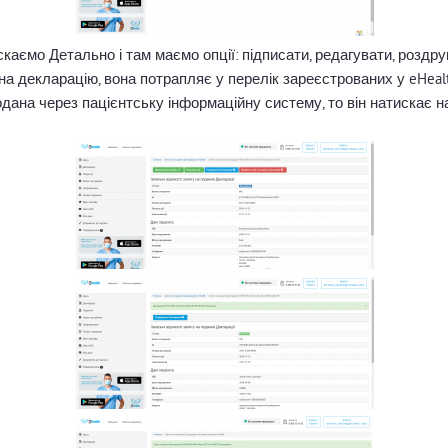
каємо Детально і там маємо опції: підписати, редагувати, роздру
 на декларацію, вона потрапляє у перелік зареєстрованих у eHeal
дана через пацієнтську інформаційну систему, то він натискає н