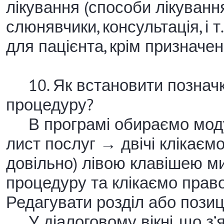
лікування (способи лікування)
слюнявчики, консультація, і 
для пацієнта, крім призначе
10. Як встановити позначк
процедуру?
В програмі обираємо моду
лист послуг → двічі клікаємо
довільно) лівою клавішею 
процедуру та клікаємо пра
Редагувати розділ або позиц
У діалоговому вікні, що з’