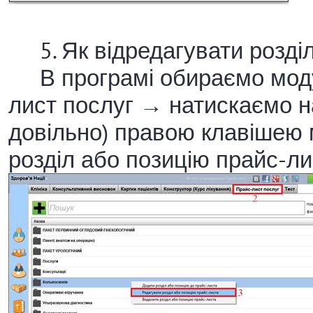
5. Як відредагувати розділ
В програмі обираємо моду
лист послуг → натискаємо на
довільно) правою клавішею 
розділ або позицію прайс-ли