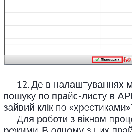
12. Де в налаштуваннях мо
пошуку по прайс-листу в АР
зайвий клік по «хрестиками»
Для роботи з вікном процед
режими. В одному з них прай