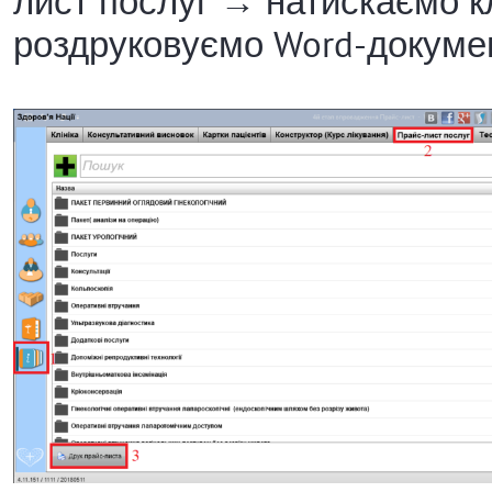
лист послуг → натискаємо к
роздруковуємо Word-докуме