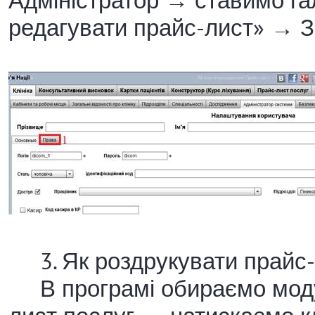
Адміністратор → ставимо га
редагувати прайс-лист» → З
3. Як роздрукувати прайс-
В програмі обираємо моду