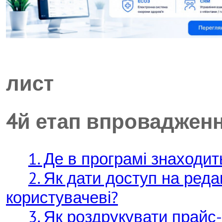
лист
4й етап впроваджен
1. Де в програмі знаходи
2. Як дати доступ на ред
користувачеві?
3. Як роздрукувати прайс