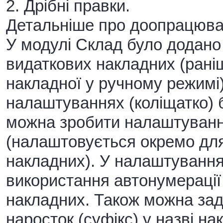
2. Дрібні правки.
Детальніше про доопрацюва
У модулі Склад було додано
видаткових накладних (рані
накладної у ручному режимі)
налаштуваннях (коліщатко) б
можна зробити налаштуванн
(налаштовується окремо для
накладних). У налаштування
використання автонумерації
накладних. Також можна зад
наросток (суфікс) у назві на