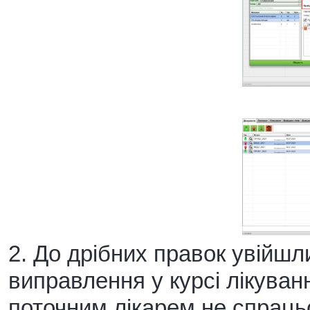
2. До дрібних правок увійшл
виправлення у курсі лікуванн
поточним лікарем не спраць