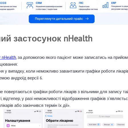
й застосунок nHealth
 nHealth
, за допомогою якого пацієнт може записатись на прийом 
ацювання:
 у випадку, коли неможливо завантажити графіки роботи лікарів
мою андроїд версії 6.
не повертаються графіки роботи лікарів з вільними для запису 
, відтепер, у разі неможливості відображення графіків з’являєт
карів або закінчився термін їх дії».