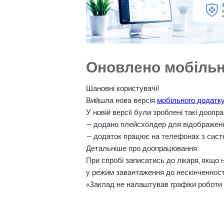
Оновлено мобільни
Шановні користувачі!
Вийшла нова версія
мобільного додатку
У новій версії були зроблені такі доопр
— додано плейсхолдер для відображення
— додаток працює на телефонах з систе
Детальніше про доопрацювання:
При спробі записатись до лікаря, якщо 
у режим завантаження до нескінченності
«Заклад не налаштував графіки роботи лі