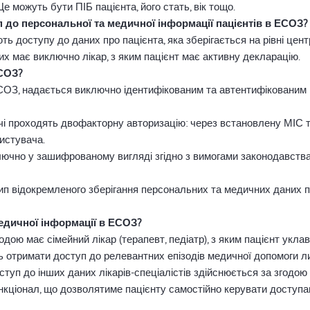
е можуть бути ПІБ пацієнта, його стать, вік тощо.
 до персональної та медичної інформації пацієнтів в ЕСОЗ?
ють доступу до даних про пацієнта, яка зберігається на рівні це
их має виключно лікар, з яким пацієнт має активну декларацію.
ЕСОЗ?
ЕСОЗ, надається виключно ідентифікованим та автентифікованим 
ачі проходять двофакторну авторизацію: через встановлену МІС т
истувача.
ючно у зашифрованому вигляді згідно з вимогами законодавства 
ип відокремленого зберігання персональних та медичних даних п
медичної інформації в ЕСОЗ?
одою має сімейний лікар (терапевт, педіатр), з яким пацієнт укла
ть отримати доступ до релевантних епізодів медичної допомоги 
оступ до інших даних лікарів-спеціалістів здійснюється за згодою 
нкціонал, що дозволятиме пацієнту самостійно керувати доступа