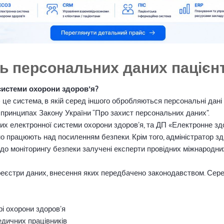
ь персональних даних пацієн
 системи охорони здоровʼя?
це система, в якій серед іншого обробляються персональні дані т
 принципах Закону України “Про захист персональних даних”.
х електронної системи охорони здоровʼя, та ДП «Електронне здоро
о працюють над посиленням безпеки. Крім того, адміністратор зд
до моніторингу безпеки залучені експерти провідних міжнародни
єстри даних, внесення яких передбачено законодавством. Серед
рі охорони здоровʼя
едичних працівників