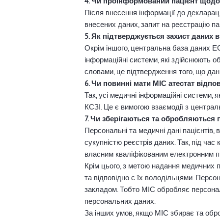
4. Чи проінформований пацієнт щодо
Після внесення інформації до деклараці
внесених даних, запит на реєстрацію па
5. Як підтверджується захист даних 
Окрім іншого, центральна база даних Е
інформаційні системи, які здійснюють 
словами, це підтвердження того, що дан
6. Чи повинні мати МІС атестат відпо
Так, усі медичні інформаційні системи,
КСЗІ. Це є вимогою взаємодії з центр
7. Чи зберігаються та обробляються 
Персональні та медичні дані пацієнтів,
сукупністю реєстрів даних. Так, під час
власним кваліфікованим електронним п
Крім цього, з метою надання медичних п
та відповідно є їх володільцями. Персо
закладом. Тобто МІС обробляє персонал
персональних даних.
За інших умов, якщо МІС збирає та обр