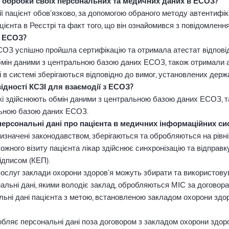
 обробки своїх персональних та медичних даних в ЕСОЗ?
ї пацієнт обовʼязково, за допомогою обраного методу автентифік
цієнта в Реєстрі та факт того, що він ознайомився з повідомлен
в ЕСОЗ?
СОЗ успішно пройшла сертифікацію та отримала атестат відповід
обмін даними з центральною базою даних ЕСОЗ, також отримали а
і в системі зберігаються відповідно до вимог, установлених держ
відності КСЗІ для взаємодії з ЕСОЗ?
 які здійснюють обмін даними з центральною базою даних ЕСОЗ, т
альною базою даних ЕСОЗ.
персональні дані про пацієнта в медичних інформаційних си
 визначені законодавством, зберігаються та обробляються на рів
 кожного візиту пацієнта лікар здійснює синхронізацію та відпра
ідписом (КЕП).
ослуг заклади охорони здоровʼя можуть збирати та використовув
нальні дані, якими володіє заклад, обробляються МІС за догово
ьні дані пацієнта з метою, встановленою закладом охорони здо
обляє персональні дані поза договором з закладом охорони здоро