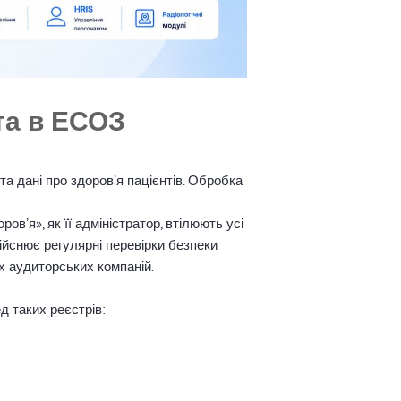
та в ЕСОЗ
а дані про здоровʼя пацієнтів. Обробка
вʼя», як її адміністратор, втілюють усі
ійснює регулярні перевірки безпеки
х аудиторських компаній.
 таких реєстрів: