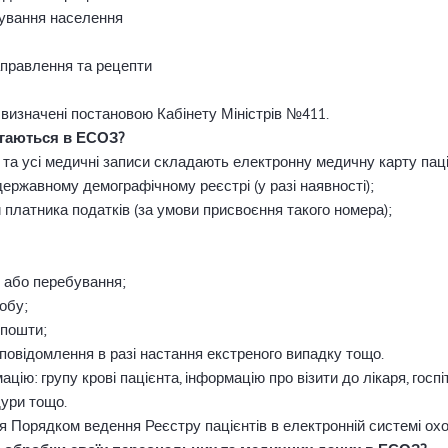
вування населення
аправлення та рецепти
, визначені постановою Кабінету Міністрів №411.
рігаються в ЕСОЗ?
в та усі медичні записи складають електронну медичну карту паці
ержавному демографічному реєстрі (у разі наявності);
и платника податків (за умови присвоєння такого номера);
 або перебування;
обу;
 пошти;
повідомлення в разі настання екстреного випадку тощо.
ю: групу крові пацієнта, інформацію про візити до лікаря, госпіт
дури тощо.
 Порядком ведення Реєстру пацієнтів в електронній системі охо