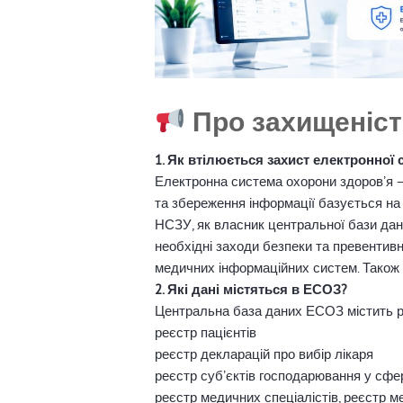
Про захищеніст
1. Як втілюється захист електронної
Електронна система охорони здоровʼя – 
та збереження інформації базується на
НСЗУ, як власник центральної бази дани
необхідні заходи безпеки та превентивн
медичних інформаційних систем. Також 
2. Які дані містяться в ЕСОЗ?
Центральна база даних ЕСОЗ містить ре
реєстр пацієнтів
реєстр декларацій про вибір лікаря
реєстр субʼєктів господарювання у сфе
реєстр медичних спеціалістів, реєстр м