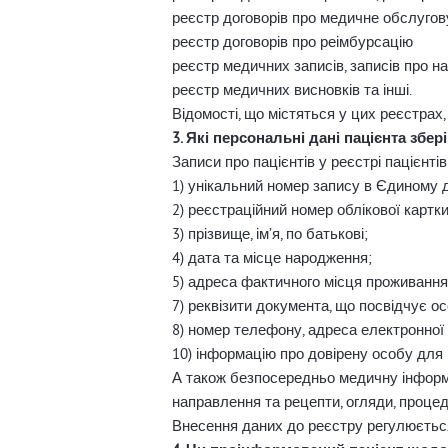
реєстр договорів про медичне обслуго
реєстр договорів про реімбурсацію
реєстр медичних записів, записів про н
реєстр медичних висновків та інші.
Відомості, що містяться у цих реєстрах
3. Які персональні дані пацієнта збе
Записи про пацієнтів у реєстрі пацієнті
1) унікальний номер запису в Єдиному д
2) реєстраційний номер облікової картк
3) прізвище, ім’я, по батькові;
4) дата та місце народження;
5) адреса фактичного місця проживання
7) реквізити документа, що посвідчує ос
8) номер телефону, адреса електронної
10) інформацію про довірену особу для 
А також безпосередньо медичну інформаці
направлення та рецепти, огляди, проце
Внесення даних до реєстру регулюється