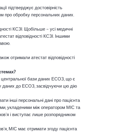
ації підтверджує достовірність
ням про обробку персональних даних.
ності КСЗІ. Щобільше – усі медичні
тестат відповідності КСЗІ. Іншими
авою.
акож отримали атестат відповідності
стемах?
ні центральної бази даних ЕСОЗ, що є
вку даних до ЕСОЗ, засвідчуючи цю дію
ати інші персональні дані про пацієнта
рами, укладеними між оператором МІС та
ровʼя і виступає лише розпорядником
вʼя, МІС має отримати згоду пацієнта